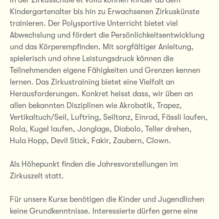
In der Zirkusschule et voilà können Kinder ab dem
Kindergartenalter bis hin zu Erwachsenen Zirkuskünste
trainieren. Der Polysportive Unterricht bietet viel
Abwechslung und fördert die Persönlichkeitsentwicklung
und das Körperempfinden. Mit sorgfältiger Anleitung,
spielerisch und ohne Leistungsdruck können die
Teilnehmenden eigene Fähigkeiten und Grenzen kennen
lernen. Das Zirkustraining bietet eine Vielfalt an
Herausforderungen. Konkret heisst dass, wir üben an
allen bekannten Disziplinen wie Akrobatik, Trapez,
Vertikaltuch/Seil, Luftring, Seiltanz, Einrad, Fässli laufen,
Rola, Kugel laufen, Jonglage, Diabolo, Teller drehen,
Hula Hopp, Devil Stick, Fakir, Zaubern, Clown.
Als Höhepunkt finden die Jahresvorstellungen im
Zirkuszelt statt.
Für unsere Kurse benötigen die Kinder und Jugendlichen
keine Grundkenntnisse. Interessierte dürfen gerne eine