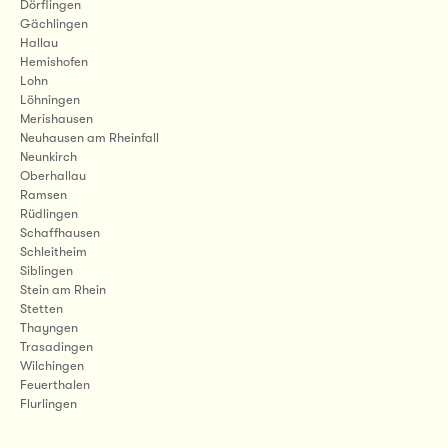
Dörflingen
Gächlingen
Hallau
Hemishofen
Lohn
Löhningen
Merishausen
Neuhausen am Rheinfall
Neunkirch
Oberhallau
Ramsen
Rüdlingen
Schaffhausen
Schleitheim
Siblingen
Stein am Rhein
Stetten
Thayngen
Trasadingen
Wilchingen
Feuerthalen
Flurlingen