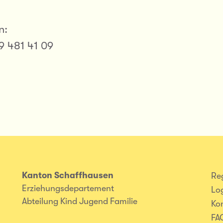
n:
79 481 41 09
Kanton Schaffhausen
Reg
Erziehungsdepartement
Lo
Abteilung Kind Jugend Familie
Ko
FA