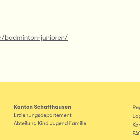
n/badminton-junioren/
Kanton Schaffhausen
Reg
Erziehungsdepartement
Lo
Abteilung Kind Jugend Familie
Ko
FA